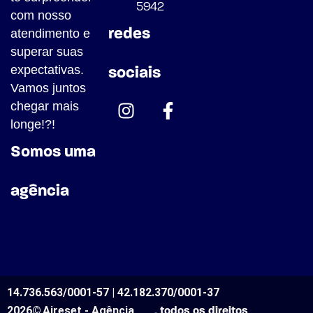
5942
com nosso
redes
atendimento e
superar suas
expectativas.
sociais
Vamos juntos
chegar mais
longe!?!
Somos uma
agência
14.736.563/0001-57 | 42.182.370/0001-37
2026©
Aireset - Agência
. todos os direitos