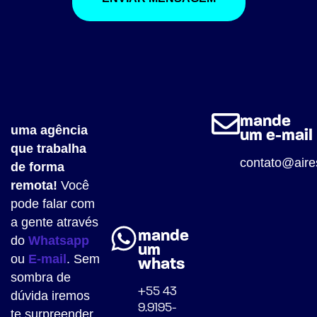
mande
uma agência
um e-mail
que trabalha
contato@aire
de forma
remota!
Você
pode falar com
a gente através
mande
do
Whatsapp
um
ou
E-mail
. Sem
whats
sombra de
+55 43
dúvida iremos
9.9195-
te surpreender