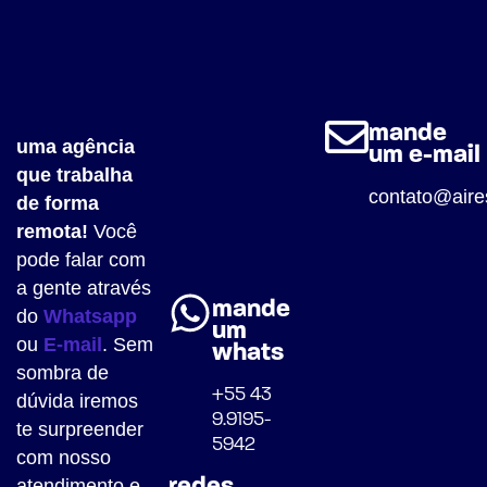
mande
uma agência
um e-mail
que trabalha
contato@aire
de forma
remota!
Você
pode falar com
a gente através
mande
do
Whatsapp
um
ou
E-mail
. Sem
whats
sombra de
+55 43
dúvida iremos
9.9195-
te surpreender
5942
com nosso
atendimento e