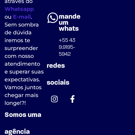
através do
Whatsapp
mande
ou
E-mail
.
um
Sem sombra
whats
de dúvida
iremos te
+55 43
9.9195-
surpreender
5942
com nosso
atendimento
redes
e superar suas
expectativas.
sociais
Vamos juntos
chegar mais
longe!?!
Somos uma
agência