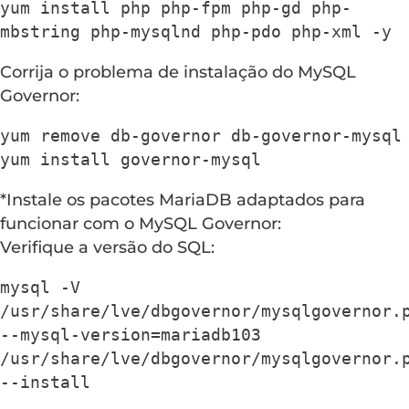
yum install php php-fpm php-gd php-
mbstring php-mysqlnd php-pdo php-xml -y
Corrija o problema de instalação do MySQL
Governor:
yum remove db-governor db-governor-mysql

yum install governor-mysql
*Instale os pacotes MariaDB adaptados para
funcionar com o MySQL Governor:
Verifique a versão do SQL:
mysql -V

/usr/share/lve/dbgovernor/mysqlgovernor.p
--mysql-version=mariadb103

/usr/share/lve/dbgovernor/mysqlgovernor.p
--install