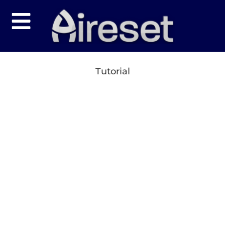
Tutorial
Tutorial desde o
zero: Plesk,
CloudLinux,
LiteSpeed e
Imunify360 🚀