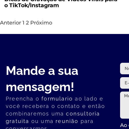
o TikTok/Instagram
Anterior
1
2
Próximo
Mande a sua
mensagem!
Preencha o
formulario
ao lado e
você recebera o contato e então
combinaremos uma
consultoria
gratuita
ou uma
reunião
para
Ao 
conversarmos.