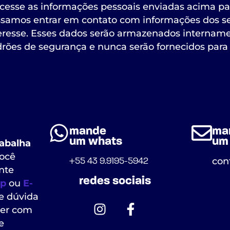
cesse as informações pessoais enviadas acima p
samos entrar em contato com informações dos se
eresse. Esses dados serão armazenados internam
rões de segurança e nunca serão fornecidos para 
mande
ma
um whats
um 
abalha
ocê
con
+55 43 9.9195-5942
nte
redes sociais
p
ou
E-
e dúvida
der com
e