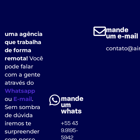
mande
uma agência
um e-mail
que trabalha
contato@air
de forma
remota!
Você
pode falar
com a gente
através do
Whatsapp
mande
ou
E-mail
.
um
Sem sombra
whats
de dúvida
iremos te
+55 43
9.9195-
surpreender
5942
com nosso