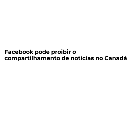
Facebook pode proibir o
compartilhamento de noticias no Canadá
Faça parte das
empresa que
está lugrando
muito com o