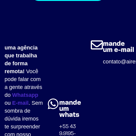
mande
uma agência
um e-mail
que trabalha
contato@aire
de forma
remota!
Você
pode falar com
a gente através
do
Whatsapp
mande
ou
E-mail
. Sem
um
sombra de
whats
dúvida iremos
te surpreender
+55 43
9.9195-
com nosso