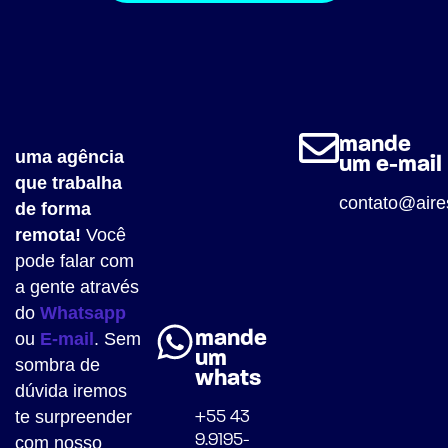
mande
uma agência
um e-mail
que trabalha
contato@aire
de forma
remota!
Você
pode falar com
a gente através
mande
do
Whatsapp
um
ou
E-mail
. Sem
whats
sombra de
+55 43
dúvida iremos
9.9195-
te surpreender
5942
com nosso