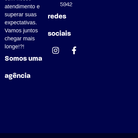
redes
atendimento e
superar suas
expectativas.
sociais
Vamos juntos
chegar mais
longe!?!
Somos uma
agência
14.736.563/0001-57 | 42.182.370/0001-37
2026©
Aireset - Agência
. todos os direitos
Web
reservados.